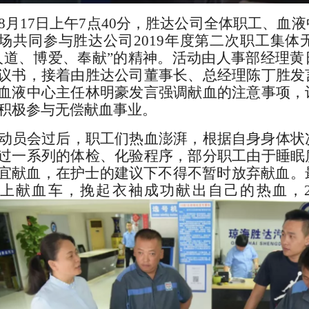
8
月
17
日上午
7点40分
，
胜达公司
全体职工
、血液
场共同参与胜达公司
2019年度
第二次
职工集体
人道、博爱、奉献”
的精神
。
活动由人事部经理黄
议书，接着由胜达公司董事长、总经理陈丁胜发
血液中心主任林明豪发言强调献血的注意事项，
积极参与无偿献血事业。
动员会过后
，
职工
们热血澎湃，
根据自身身体状
过一系列的体检
、
化验程序，
部分职工由于睡眠
宜献血，在护士的建议下不得不暂时放弃献血。
上献血车，
挽起衣袖
成功
献出自己的热血，