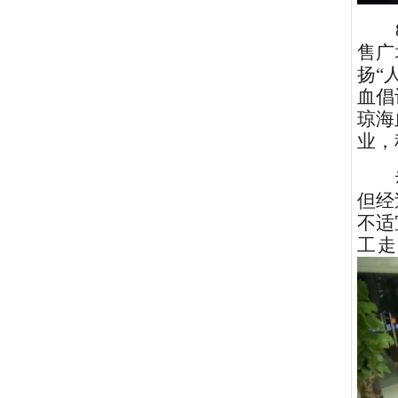
售广
扬
“
血倡
琼海
业，
但
经
不适
工走