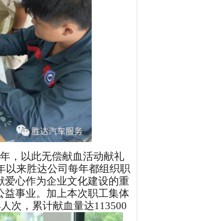
9周年，以此无偿献血活动献礼
4年以来
胜达公司
每年都组织职
献爱心作为企业文化建设的重
公益事业。加上本次
职工集体
4
人次，累计献血量达
113500