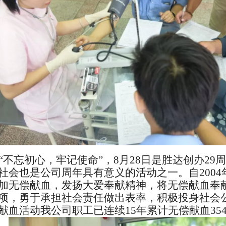
“不忘初心，牢记使命”，
8月28日是胜达创办2
社会也是公司周年具有意义的活动之一。
自
200
加无偿献血，发扬大爱奉献精神，将无偿献血奉
项，勇于承担社会责任
做出表率
，积极投身社会
献血
活动
我
公司
职工
已连续
1
5
年累计无偿献血
35