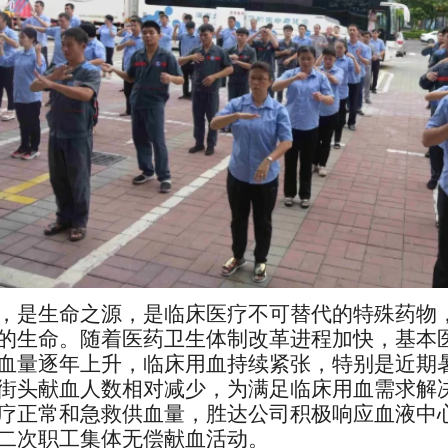
，是生命之源，是临床医疗不可替代的特殊药物
的生命。随着医药卫生体制改革进程加快，基本
血量逐年上升，临床用血持续紧张，特别是近期
街头献血人数相对减少，为满足临床用血需求解
疗正常和急救供血量，胜达公司积极响应血液中
二次职工集体无偿献血活动。