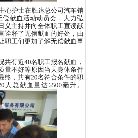
中心护士在胜达总公司汽车销
无偿献血活动
动员会，大力弘
日义主持并向全体职工宣读献
言诠释了无偿献血的好处，由
让职工们更加了解无偿献血事
况共有
近
40名职工报名献血，
质量不好
等原因当天身体条件
最终
，
共有2
0
名符合条件的职
20人
总献血量达
65
00毫升。