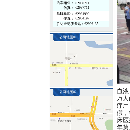
汽车销售：
62930711
62937711
传真：
马牌轮胎：
62931999
62934197
传真：
胜达登记服务站：62926135
公司地图01
血液
公司地图02
万人
疗用
假，
床医
年第